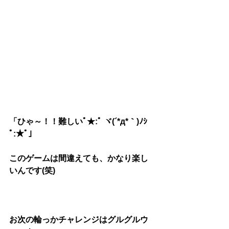
「ひゃ～！！難しいﾟ★:ﾟ ヾ(´*д*｀)ﾉｼ 
ﾟ:★ﾟ」
このゲームは間違えても、かなり楽し
いんです(笑)
お次の輪っかチャレンジはグルグルウ