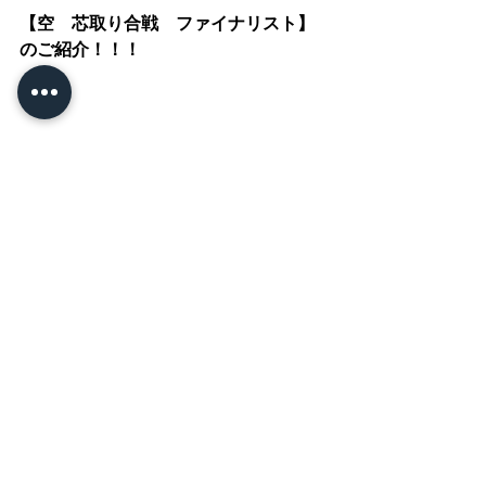
【空　芯取り合戦　ファイナリスト】
のご紹介！！！
のんびり屋さんだと思っていたお友達
もファイナリスト！！
誰が優勝するか、予想が出来ませ
ん！！
この熱戦を勝ち上がったのは……