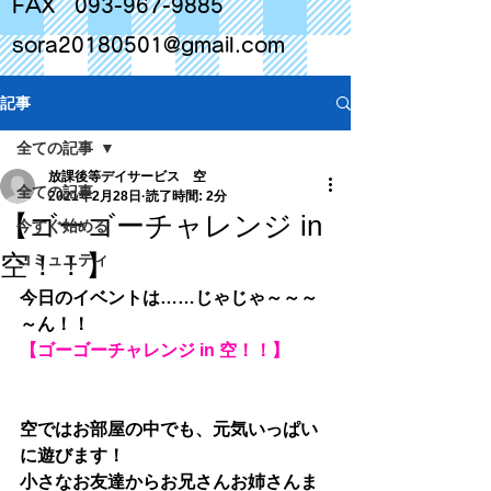
FAX
093-967-9885
sora20180501@gmail.com
記事
全ての記事
放課後等デイサービス 空
全ての記事
2021年2月28日
読了時間: 2分
【ゴーゴーチャレンジ in
今すぐ始める
空！！】
コミュニティ
今日のイベントは……じゃじゃ～～～
～ん！！
【ゴーゴーチャレンジ in 空！！】
空ではお部屋の中でも、元気いっぱい
に遊びます！
小さなお友達からお兄さんお姉さんま