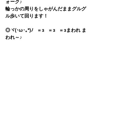
ォーク♪
輪っかの周りをしゃがんだままグルグ
ル歩いて回ります！
◎ヾ(･ω･｡*)ﾉ　= з　= з　= зまわれ ま
われ～♪