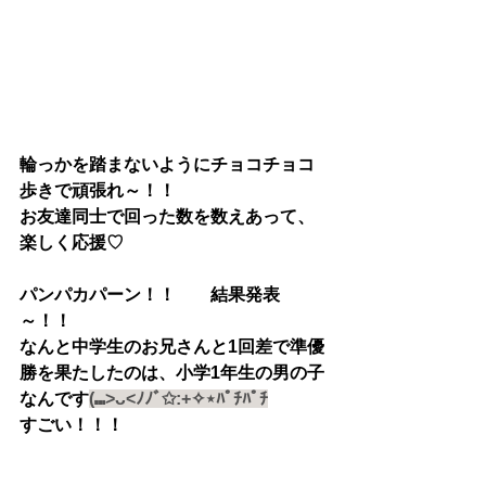
輪っかを踏まないようにチョコチョコ
歩きで頑張れ～！！
お友達同士で回った数を数えあって、
楽しく応援♡
パンパカパーン！！　　結果発表
～！！
なんと中学生のお兄さんと1回差で準優
勝を果たしたのは、小学1年生の男の子
なんです
(⑉>ᴗ<ﾉﾉﾞ✩:+✧︎⋆ﾊﾟﾁﾊﾟﾁ
すごい！！！