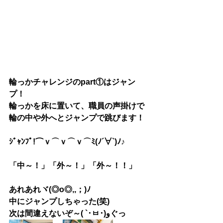
輪っかチャレンジのpart①はジャン
プ！
輪っかを床に置いて、職員の声掛けで
輪の中や外へとジャンプで跳びます！
ｼﾞｬﾝﾌﾟ!⌒ｖ⌒ｖ⌒ｖ⌒ﾐ(ﾉ´∀`)ﾉ♪
「中～！」「外～！」「外～！！」
あれあれ
ヾ(◎o◎,,；)ﾉ
中にジャンプしちゃった(笑)
次は間違えないぞ～( `･ㅂ･)وぐっ