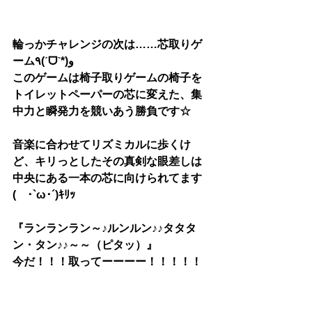
輪っかチャレンジの次は……芯取りゲ
ーム٩(ˊᗜˋ*)و
このゲームは椅子取りゲームの椅子を
トイレットペーパーの芯に変えた、集
中力と瞬発力を競いあう勝負です☆
音楽に合わせてリズミカルに歩くけ
ど、キリっとしたその真剣な眼差しは
中央にある一本の芯に向けられてます
(　･`ω･´)ｷﾘｯ
『ランランラン～♪ルンルン♪♪タタタ
ン・タン♪♪～～（ピタッ）』
今だ！！！取ってーーーー！！！！！