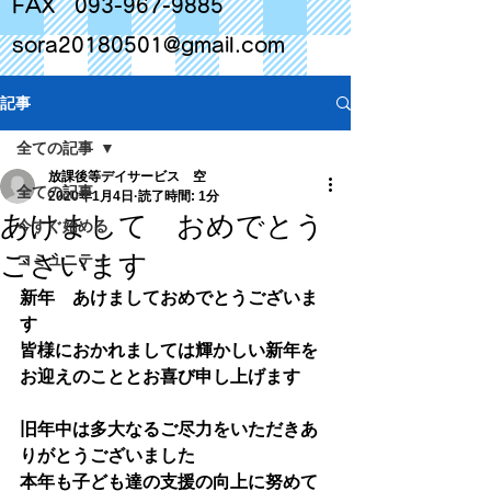
FAX
093-967-9885
sora20180501@gmail.com
記事
全ての記事
放課後等デイサービス 空
全ての記事
2020年1月4日
読了時間: 1分
あけまして おめでとう
今すぐ始める
ございます
コミュニティ
新年　あけましておめでとうございま
す
皆様におかれましては輝かしい新年を
お迎えのこととお喜び申し上げます
旧年中は多大なるご尽力をいただきあ
りがとうございました
本年も子ども達の支援の向上に努めて