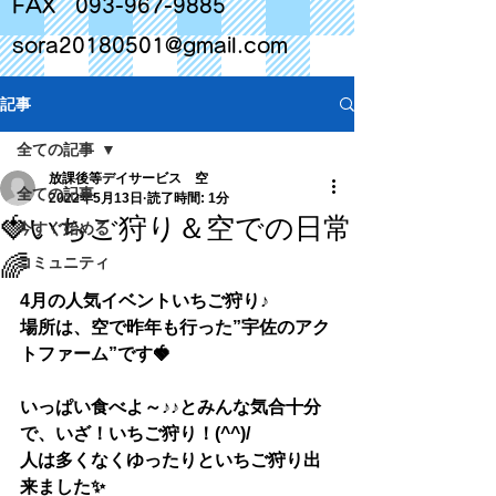
FAX
093-967-9885
sora20180501@gmail.com
記事
全ての記事
放課後等デイサービス 空
全ての記事
2022年5月13日
読了時間: 1分
🍓いちご狩り＆空での日常
今すぐ始める
🌈
コミュニティ
4月の人気イベントいちご狩り♪
場所は、空で昨年も行った”宇佐のアク
トファーム”です🍓
いっぱい食べよ～♪♪とみんな気合十分
で、いざ！いちご狩り！(^^)/
人は多くなくゆったりといちご狩り出
来ました✨