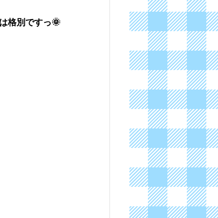
は格別ですっ🌞