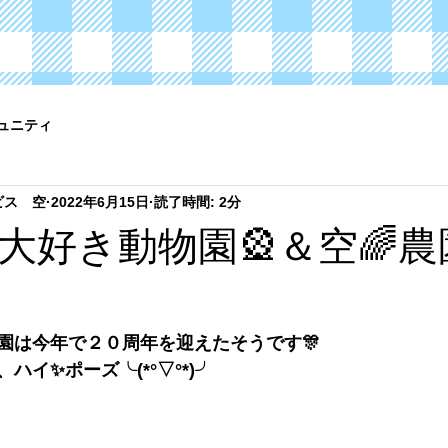
ュニティ
ビス 空
2022年6月15日
読了時間: 2分
な大好き動物園🎡＆空🌈
園は今年で２０周年を迎えたそうです🎊
ハイ✨ポーズ╰(*°▽°*)╯