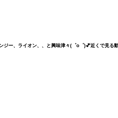
ンジー、ライオン、、と興味津々(゜o゜)💕近くで見る