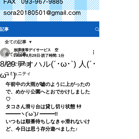
FAX
093-967-9885
sora20180501@gmail.com
記事
全ての記事
放課後等デイサービス 空
全ての記事
2019年8月29日
読了時間: 1分
8/29 アオハル(´･ω･`) 人(´･
今すぐ始める
ω･`)
コミュニティ
午前中の大雨が嘘のように上がったの
で、めかり公園へとおでかけしました
♡
タコさん滑り台は貸し切り状態 ｷﾀ 
━━━ヽ(´ω`)ﾉ ━━━!! 
いつもは順番待ちしなきゃ滑れないけ
ど、今日は思う存分遊べました♪