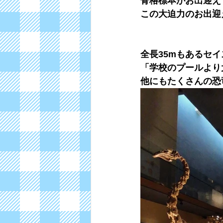
骨格標本がお出迎えです
この大迫力のお出迎
全長35mもあるセ
「学校のプールより大き
他にもたくさんの恐