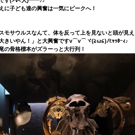
(>∀<人)━━♪♪
えに子ども達の興奮は一気にピークへ！
イスモサウルスなんて、体を反って上を見ないと頭が見えま
いやん！」と大興奮ですv⌒v⌒ヾ(≧ω≦)ﾉﾋｬｯﾎｰｨ♪
竜の骨格標本がズラーっと大行列！