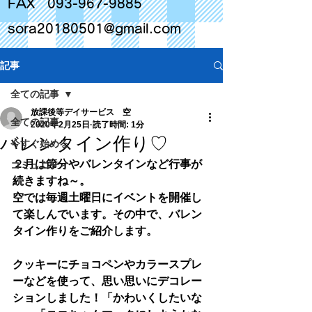
FAX
093-967-9885
sora20180501@gmail.com
記事
全ての記事
放課後等デイサービス 空
全ての記事
2020年2月25日
読了時間: 1分
バレンタイン作り♡
今すぐ始める
２月は節分やバレンタインなど行事が
コミュニティ
続きますね～。
空では毎週土曜日にイベントを開催し
て楽しんでいます。その中で、バレン
タイン作りをご紹介します。
クッキーにチョコペンやカラースプレ
ーなどを使って、思い思いにデコレー
ションしました！「かわいくしたいな