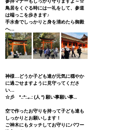
参拝マナーもしっかり守りますよ～☆
鳥居をくぐる時には一礼をして、参道
は端っこを歩きます♪
手水舎でしっかりと身を清めたら御殿
へ…
神様…どうか子ども達が元気に穏やか
に過ごせますように見守ってくださ
い…
☆彡　*.:*:.｡.: (人 *) 願い事願い事...
空で作ったお守りを持って子ども達も
しっかりとお願いします！
ご神木にもタッチしてお守りにパワー