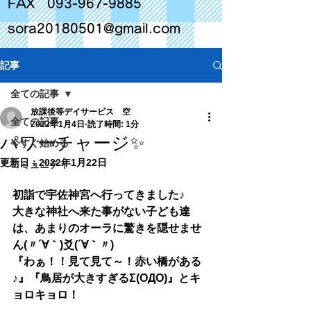
FAX
093-967-9885
sora20180501@gmail.com
記事
全ての記事
放課後等デイサービス 空
全ての記事
2022年1月4日
読了時間: 1分
パワーチャージ✨
今すぐ始める
更新日：
2022年1月22日
コミュニティ
初詣で宇佐神宮へ行ってきました♪
大きな神社へ来た事がない子ども達
は、あまりのオーラに驚きを隠せませ
ん(〃´∀｀)爻(´∀｀〃)
『わぁ！！見て見て～！赤い橋がある
♪』『鳥居が大きすぎるΣ(ОДО)』とキ
ョロキョロ！