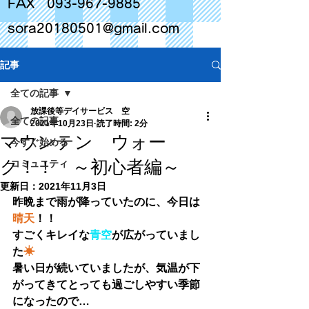
FAX
093-967-9885
sora20180501@gmail.com
記事
全ての記事
放課後等デイサービス 空
全ての記事
2021年10月23日
読了時間: 2分
マウンテン ウォー
今すぐ始める
ク！！ ～初心者編～
コミュニティ
更新日：
2021年11月3日
昨晩まで雨が降っていたのに、今日は
晴天
！！
すごくキレイな
青空
が広がっていまし
た
☀
暑い日が続いていましたが、気温が下
がってきてとっても過ごしやすい季節
になったので…