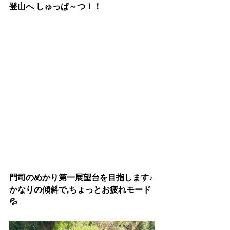
登山へ しゅっぱ～つ
！！
門司のめかり第一展望台を目指します♪
かなりの傾斜で,ちょっとお疲れモード
💦