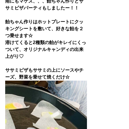
雨にもマケズ、、、飴ちゃん作りとサ
サミピザパーティもしましたー！！
飴ちゃん作りはホットプレートにクッ
キングシートを敷いて、好きな飴を２
つ乗せます☆
溶けてくると2種類の飴がキレイにくっ
ついて、オリジナルキャンディの出来
上がり♡
ササミピザもササミの上にソースやチ
ーズ、野菜を乗せて焼くだけ☆