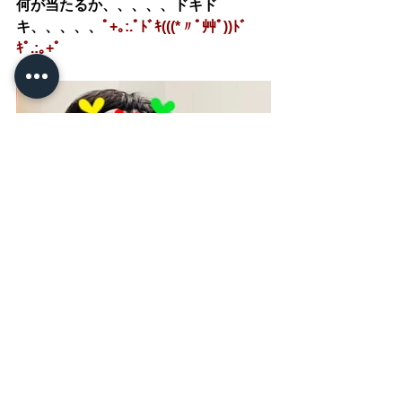
何が当たるか、、、、、ドキド
キ、、、、、
ﾟ+｡:.ﾟﾄﾞｷ(((*〃ﾟ艸ﾟ))ﾄﾞ
ｷﾟ.:｡+ﾟ