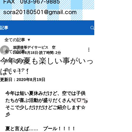
FAX
093-967-9885
sora20180501@gmail.com
記事
全ての記事
放課後等デイサービス 空
全ての記事
2020年8月18日
読了時間: 2分
今年の夏も楽しい事がいっ
今すぐ始める
ぱい！！
コミュニティ
更新日：
2020年8月19日
今年は短い夏休みだけど、空では子供
たちが喜ぶ活動が盛りだくさん
٩(ˊᗜˋ*)و
そこで少しだけだけどご紹介します☆
彡
夏と言えば……　プール！！！！