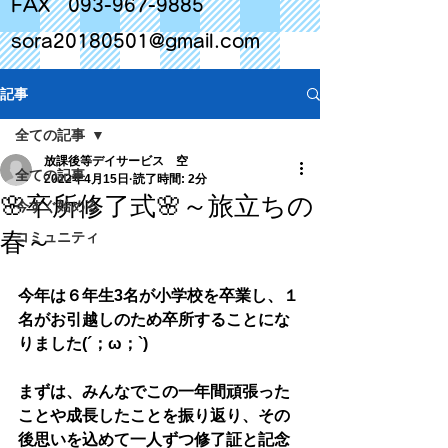
FAX
093-967-9885
sora20180501@gmail.com
記事
全ての記事
放課後等デイサービス 空
全ての記事
2022年4月15日
読了時間: 2分
🌸卒所修了式🌸～旅立ちの
今すぐ始める
春～
コミュニティ
今年は６年生3名が小学校を卒業し、１
名がお引越しのため卒所することにな
りました(´；ω；`)
まずは、みんなでこの一年間頑張った
ことや成長したことを振り返り、その
後思いを込めて一人ずつ修了証と記念