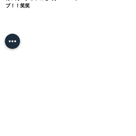
ブ！！笑笑
これからも、プールや映画など様々な
お楽しみ活動を予定しています♪
子供たちの心に残る夏休みの1ページを
お手伝いすると共に、多くの成功体験
や達成感が二学期からの活力となるよ
う過ごしていきたいと思います✨