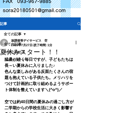
FAX
093-967-9885
sora20180501@gmail.com
記事
全ての記事
放課後等デイサービス 空
全ての記事
2023年7月27日
読了時間: 1分
夏休みスタート！！
今すぐ始める
猛暑が続く毎日ですが、子どもたちは
コミュニティ
長～い夏休みに入りました♪
色んな楽しみがある反面たくさんの宿
題も抱えている子供たち。メリハリを
つけて計画的に取り組めるようサポー
ト体制を整えています＼(^o^)／
空では約40日間の夏休みの過ごし方が
二学期からの学校生活に大きく影響す