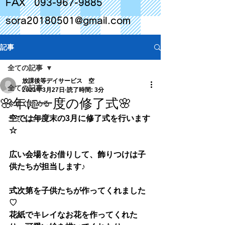
FAX
093-967-9885
sora20180501@gmail.com
記事
全ての記事
放課後等デイサービス 空
全ての記事
2021年3月27日
読了時間: 3分
🌸年に一度の修了式🌸
今すぐ始める
空では年度末の3月に修了式を行います
コミュニティ
☆
広い会場をお借りして、飾りつけは子
供たちが担当します♪
式次第を子供たちが作ってくれました
♡
花紙でキレイなお花を作ってくれた