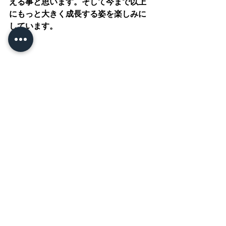
える事と思います。そして今まで以上
にもっと大きく成長する姿を楽しみに
しています。
◇プログラム5番、終わりの言葉◇
中学生のお兄さんが閉式の言葉を伝え
てくれました！
いつもはみんなを笑わせてくれる、と
っても面白いお友達も緊張が隠せませ
ん
|緊張|ｮﾟДﾟ;)ﾄﾞｷﾄﾞｷ
終わりの言葉を言い終えるとホッと一
安心の表情を浮かべていました(*´ω`*)