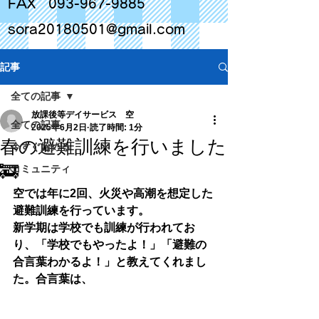
FAX
093-967-9885
sora20180501@gmail.com
記事
全ての記事
放課後等デイサービス 空
全ての記事
2025年6月2日
読了時間: 1分
春の避難訓練を行いました
今すぐ始める
🚒
コミュニティ
空では年に2回、火災や高潮を想定した
避難訓練を行っています。
新学期は学校でも訓練が行われてお
り、「学校でもやったよ！」「避難の
合言葉わかるよ！」と教えてくれまし
た。合言葉は、