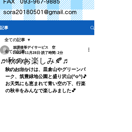
FAX
093-967-9885
sora20180501@gmail.com
記事
全ての記事
放課後等デイサービス 空
全ての記事
2022年11月28日
読了時間: 2分
♬秋のお楽しみ🍂♬
今すぐ始める
秋のお出かけは、皿倉山やグリーンパ
コミュニティ
ーク、筑豊緑地公園と盛り沢山(^o^)🎵
お天気にも恵まれて青い空の下、行楽
の秋🌞をみんなで楽しみました💕