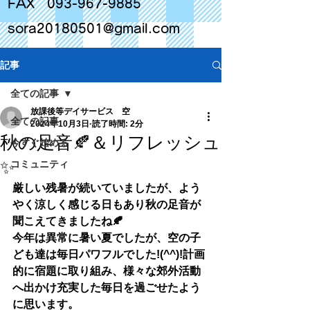
FAX
093-967-9885
sora20180501@gmail.com
記事
全ての記事
放課後等デイサービス 空
全ての記事
2024年10月3日
読了時間: 2分
秋の足音🍂＆リフレッシュ
今すぐ始める
✨
コミュニティ
厳しい残暑が続いていましたが、よう
やく涼しく感じる日もあり秋の足音が
聞こえてきましたね🍂
今年は異常に暑い夏でしたが、空の子
ども達は毎日パワフルでした!(^^)!計画
的に宿題に取り組み、様々な郊外活動
へ出かけ充実した毎日を過ごせたよう
に思います。