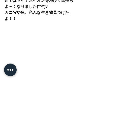
川ではマイナスイオンを浴びて気持ち
よ～くなりました(*^^)v
カニ🦀や魚、色んな生き物見つけた
よ！！
これから過ごしやすくなるので、公園
で身体を動かしたり、美味しいものを
食べたり・・・( *´艸｀)みんなが楽しみ