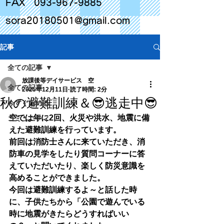
FAX
093-967-9885
sora20180501@gmail.com
記事
全ての記事
放課後等デイサービス 空
全ての記事
2025年12月11日
読了時間: 2分
秋の避難訓練＆😎逃走中😎
今すぐ始める
空では年に2回、火災や洪水、地震に備
コミュニティ
えた避難訓練を行っています。
前回は消防士さんに来ていただき、消
防車の見学をしたり質問コーナーに答
えていただいたり、楽しく防災意識を
高めることができました。
今回は避難訓練するよ～と話した時
に、子供たちから「公園で遊んでいる
時に地震がきたらどうすればいい