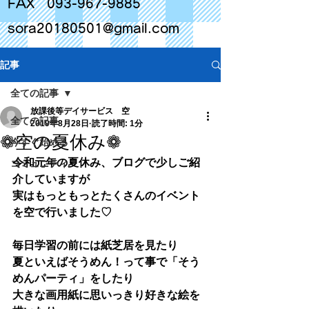
FAX
093-967-9885
sora20180501@gmail.com
記事
全ての記事
放課後等デイサービス 空
全ての記事
2019年8月28日
読了時間: 1分
❁空の夏休み❁
今すぐ始める
令和元年の夏休み、ブログで少しご紹
コミュニティ
介していますが
実はもっともっとたくさんのイベント
を空で行いました♡
毎日学習の前には紙芝居を見たり
夏といえばそうめん！って事で「そう
めんパーティ」をしたり
大きな画用紙に思いっきり好きな絵を