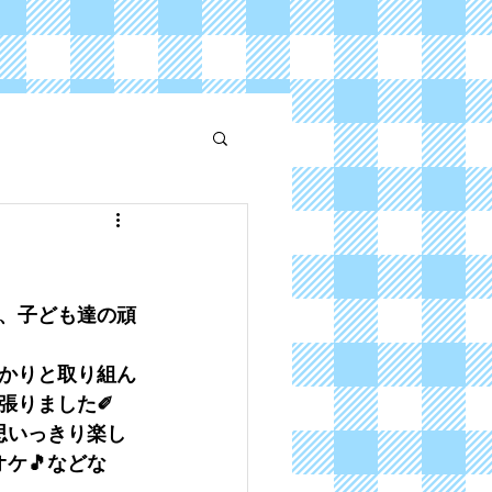
、子ども達の頑
かりと取り組ん
張りました✐
思いっきり楽し
オケ🎵などな