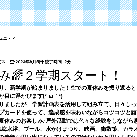
ュニティ
ビス 空
2023年9月5日
読了時間: 2分
み🌈２学期スタート！
り、新学期が始まりました！空での夏休みを振り返ると
目に浮かびます(*´ω｀*)
りましたが、学習計画表を活用して組み立て、日々しっ
プカードを使って、達成感を味わいながらコツコツと頑
夏休みのお楽しみ♪戸外活動では色々な経験をしながら
／🌊海水浴、プール、水かけまつり、映画、街散策、カラ