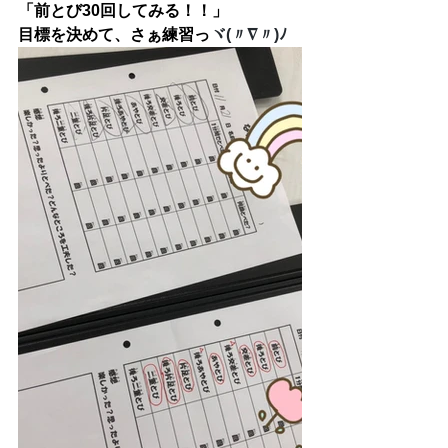
「前とび30回してみる！！」
目標を決めて、さぁ練習っ
ヾ(〃∇〃)ﾉ