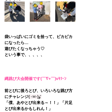
袋いっぱいにゴミを拾って、ピカピカ
になったら…
遊びたくなっちゃう♡
という事で、、、、、
縄跳び大会開催です
(￣∇+￣)vｷﾗｰﾝ
前とびに後ろとび、いろいろな跳び方
にチャレンジ
( ·ㅂ·)و ̑̑
「僕、あやとび出来る～！！」「片足
とび出来るかもしれん！」