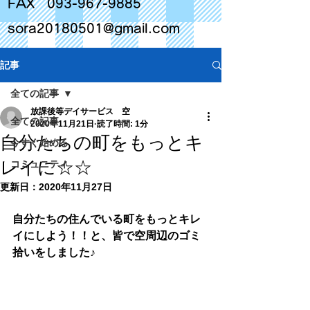
FAX
093-967-9885
sora20180501@gmail.com
記事
全ての記事
放課後等デイサービス 空
全ての記事
2020年11月21日
読了時間: 1分
自分たちの町をもっとキ
今すぐ始める
レイに☆☆
コミュニティ
更新日：
2020年11月27日
自分たちの住んでいる町をもっとキレ
イにしよう！！と、皆で空周辺のゴミ
拾いをしました♪