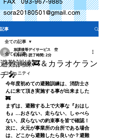
FAX
093-967-9885
sora20180501@gmail.com
記事
全ての記事
放課後等デイサービス 空
全ての記事
5月29日
読了時間: 2分
避難訓練🚒＆カラオケラン
今すぐ始める
チ🎤
コミュニティ
今年度初めての避難訓練は、消防士さ
んに来て頂き実施する事が出来ました
🚒
まずは、避難する上で大事な『おはし
も』…おさない、走らない、しゃべら
ない、戻らないの約束事を皆で確認！
次に、火元が事業所の台所である場合
は、どこから避難したら良いか？避難