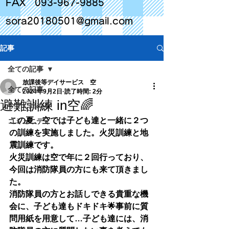
FAX
093-967-9885
sora20180501@gmail.com
記事
全ての記事
放課後等デイサービス 空
全ての記事
2024年9月2日
読了時間: 2分
避難訓練 in空🌈
今すぐ始める
この夏、空では子ども達と一緒に２つ
コミュニティ
の訓練を実施しました。火災訓練と地
震訓練です。
火災訓練は空で年に２回行っており、
今回は消防隊員の方にも来て頂きまし
た。
消防隊員の方とお話しできる貴重な機
会に、子ども達もドキドキ🌟事前に質
問用紙を用意して…子ども達には、消