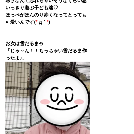
寒さなんて忘れちゃいそうなくらい思
いっきり遊ぶ子ども達♡
ほっぺがほんのり赤くなってとっても
可愛いんです(
*
´д｀
*
)
お次は雪だるま⛄
「じゃ～ん！！ちっちゃい雪だるま作
ったよ♪」