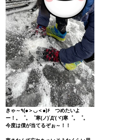
きゃ～
٩(๑＞◡＜๑)۶
つめたいよ
ー！。゜。゜寒(ノ)´Д'(ヾ)寒゜。゜。
今度は僕が当てるぞぉ～！！