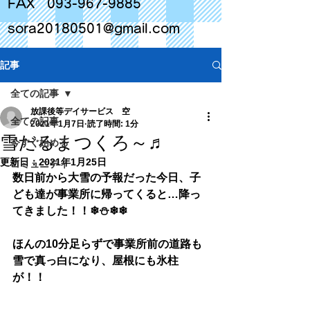
FAX
093-967-9885
sora20180501@gmail.com
記事
全ての記事
放課後等デイサービス 空
全ての記事
2021年1月7日
読了時間: 1分
雪だるまつくろ～♬
今すぐ始める
更新日：
2021年1月25日
コミュニティ
数日前から大雪の予報だった今日、子
ども達が事業所に帰ってくると…降っ
てきました！！❄⛄❄❄
ほんの10分足らずで事業所前の道路も
雪で真っ白になり、屋根にも氷柱
が！！