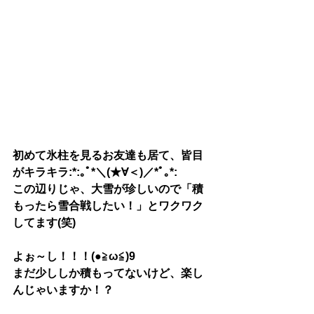
初めて氷柱を見るお友達も居て、皆目
がキラキラ:*:｡ﾟ*＼(★∀＜)／*ﾟ｡*:
この辺りじゃ、大雪が珍しいので「積
もったら雪合戦したい！」とワクワク
してます(笑)
よぉ～し！！！(●≧ω≦)9
まだ少ししか積もってないけど、楽し
んじゃいますか！？