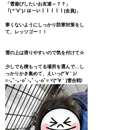
「雪遊びしたいお友達～？？」
「
( *´∀`)ﾉ はーい
！！！！！(全員)」
寒くないようにしっかり防寒対策をし
て、レッツゴー！！
雪の上は滑りやすいので気を付けて☆
少しでも積もってる場所を選んで…し
っかりかき集めて、えいっ
(*´∀｀)ﾉ
≡･｡ﾟ･｡･oﾟ･｡ﾟ･｡･oﾟ≡ヾ(*´∀｀)雪合戦!