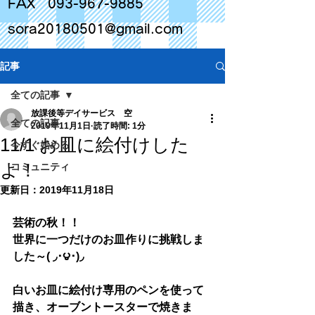
FAX
093-967-9885
sora20180501@gmail.com
記事
全ての記事
放課後等デイサービス 空
全ての記事
2019年11月1日
読了時間: 1分
11/1 お皿に絵付けした
今すぐ始める
よ！
コミュニティ
更新日：
2019年11月18日
芸術の秋！！
世界に一つだけのお皿作りに挑戦しま
した～( ◞･౪･)◞
白いお皿に絵付け専用のペンを使って
描き、オーブントースターで焼きま