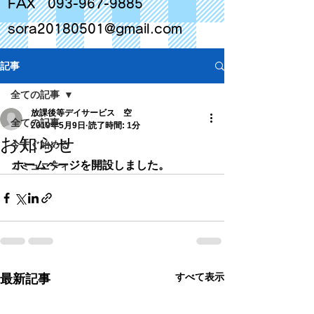
FAX
093-967-9885
sora20180501@gmail.com
記事
全ての記事
放課後等デイサービス 空
全ての記事
2019年5月9日
読了時間: 1分
お知らせ
今すぐ始める
ホームページを開設しました。
コミュニティ
すべて表示
最新記事